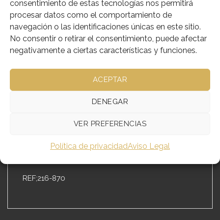
consentimiento de estas tecnologías nos permitirá
Sin existencias
procesar datos como el comportamiento de
Añadir a deseos
navegación o las identificaciones únicas en este sitio.
No consentir o retirar el consentimiento, puede afectar
SKU:
216-870
negativamente a ciertas características y funciones.
Categorías:
Objetos Litúrgicos de Celebración
,
Varios de la Iglesia
ACEPTAR
DENEGAR
DESCRIPCIÓN
VER PREFERENCIAS
INFORMACIÓN ADICIONAL
Política de privacidad
Aviso Legal
REALIZADO EN METAL CON BAÑO DE ORO
REF;216-870