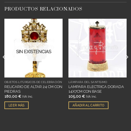
PRODUCTOS RELACIONADOS
Añadir
Añadir
a
a
deseos
deseos
SIN EXISTENCIAS
OBJETOS LITÚRGICOS DE CELEBRACIÓN
LÁMPARA DEL SANTÍSIMO
RELICARIO DE ALTAR 24 CM CON
LAMPARA ELECTRICA DORADA
PIEDRAS
14X7CM CON BASE
180,00
€
105,00
€
IVA Inc.
IVA Inc.
LEER MÁS
AÑADIR AL CARRITO