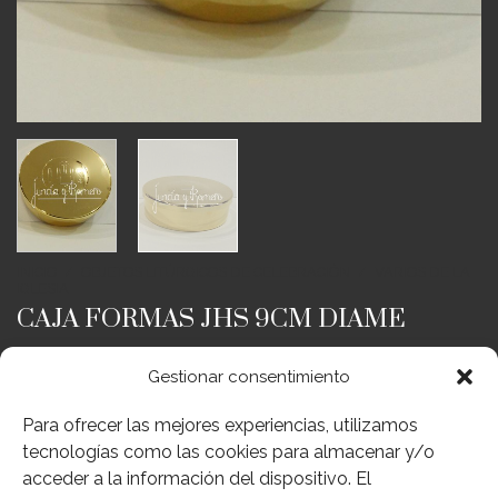
INICIO
/
OBJETOS LITÚRGICOS DE CELEBRACIÓN
/
VARIOS DE LA
IGLESIA
CAJA FORMAS JHS 9CM DIAME
Gestionar consentimiento
Para ofrecer las mejores experiencias, utilizamos
52,00
€
IVA Inc.
tecnologías como las cookies para almacenar y/o
CAJA FORMAS
acceder a la información del dispositivo. El