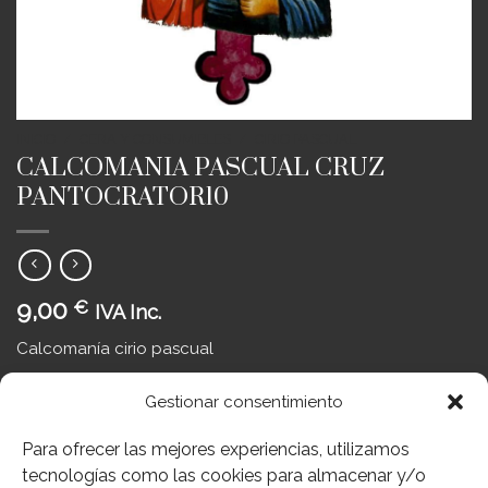
INICIO
/
CERA Y CONSUMIBLES
/
CIRIO PASCUAL
CALCOMANIA PASCUAL CRUZ
PANTOCRATOR10
9,00
€
IVA Inc.
Calcomanía cirio pascual
6 disponibles
Gestionar consentimiento
CALCOMANIA PASCUAL CRUZ PANTOCRATOR10 cantidad
Para ofrecer las mejores experiencias, utilizamos
AÑADIR AL CARRITO
tecnologías como las cookies para almacenar y/o