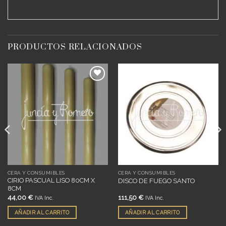
PRODUCTOS RELACIONADOS
Añadir
Añadir
a
a
deseos
deseos
CERA Y CONSUMIBLES
CERA Y CONSUMIBLES
CIRIO PASCUAL LISO 80CM X
DISCO DE FUEGO SANTO
8CM
44,00
€
111,50
€
IVA Inc.
IVA Inc.
AÑADIR AL CARRITO
AÑADIR AL CARRITO