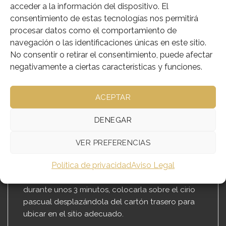
acceder a la información del dispositivo. El
consentimiento de estas tecnologías nos permitirá
Añadir a deseos
procesar datos como el comportamiento de
SKU:
275-PEGPAS10
navegación o las identificaciones únicas en este sitio.
Categorías:
Cera y Consumibles
,
Cirio Pascual
No consentir o retirar el consentimiento, puede afectar
negativamente a ciertas características y funciones.
ACEPTAR
DESCRIPCIÓN
DENEGAR
INFORMACIÓN ADICIONAL
VER PREFERENCIAS
Calcomanía para cirio pascual.
Política de privacidad
Aviso Legal
La calcomanía debe de sumergirse en agua
durante unos 3 minutos, colocarla sobre el cirio
pascual desplazándola del cartón trasero para
ubicar en el sitio adecuado.