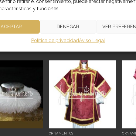
entir o retirar el consentimiento, puede afectar negativamen
características y funciones.
ACEPTAR
DENEGAR
VER PREFEREN
Política de privacidad
Aviso Legal
CTOS RELACIONADOS
Añadir
Añadir
a
a
deseos
deseos
S
ORNAMENTOS
ORNAM