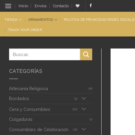
Saltar
Inicio
Envíos
Contacto
al
contenido
TIENDA
ORNAMENTOS
POLÍTICA DE PRIVACIDAD REDES SOCIALE
TRACK YOUR ORDER
CATEGORÍAS
Artesanía Religiosa
(16)
Bordados
(9)
Cera y Consumibles
(62)
Colgaduras
(3)
Consumibles de Celebración
(16)