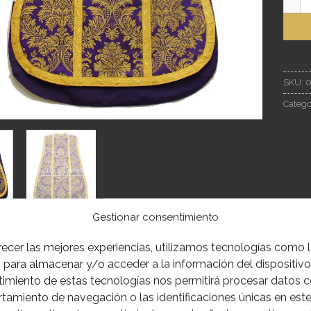
SKU:
0
Catego
Gestionar consentimiento
IÓN
INFORMACIÓN ADICIONAL
recer las mejores experiencias, utilizamos tecnologías como 
 para almacenar y/o acceder a la información del dispositivo.
imiento de estas tecnologías nos permitirá procesar datos 
a de guitarra de corte antiguo realizada en brocado de rayó
amiento de navegación o las identificaciones únicas en este 
cluye estola.