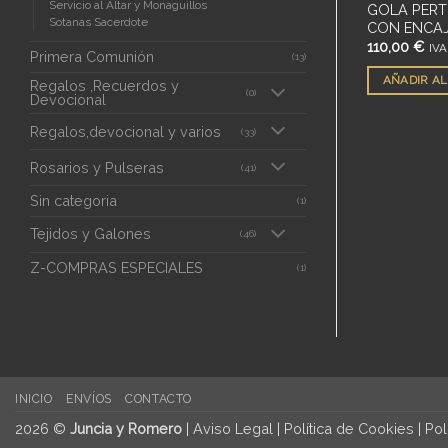
Servicio al Altar y Monaguillos
CA BORDADA
HUMERAL EN LAMPAZO
GOLA PERT
Sotanas Sacerdote
BIZANTINO CON FLECO
CON ENCA
185,00
€
110,00
€
IVA Inc.
IVA
Primera Comunión
(13)
ITO
AÑADIR AL CARRITO
AÑADIR AL
Regalos ,Recuerdos y
(0)
Devocional
Regalos,devocional y varios
(33)
Rosarios y Pulseras
(41)
Sin categoria
(1)
Tejidos y Galones
(46)
Z-COMPRAS ESPECIALES
(1)
INICIO
ENVÍOS
CONTACTO
2026 ©
Juncia y Romero
|
Aviso Legal
|
Política de Cookies
|
Pol