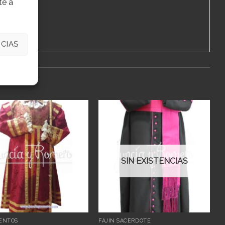
te a
CIAS
Añadir
Añadir
a
a
deseos
deseos
SIN EXISTENCIAS
ENTOS
FAJÍN SACERDOTE