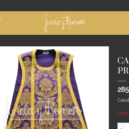
S
INICIO
CA
Añadir
PR
a
deseos
285
Casul
Entre
CASU