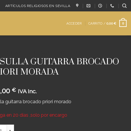
ARTÍCULOS RELIGIOSOS EN SEVILLA
ACCEDER
CARRITO /
0,00
€
0
/
ORNAMENTOS
/
CASULLAS GUITARRA
SULLA GUITARRA BROCADO
IORI MORADA
,00
€
IVA Inc.
la guitarra brocado priori morado
ga en 20 días ,solo por encargo
LLA GUITARRA BROCADO PRIORI MORADA cantidad