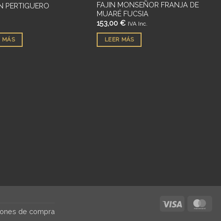
FAJIN MONSEÑOR FRANJA DE
 PERTIGUERO
MUARÉ FUCSIA
153,00
€
IVA Inc.
 MÁS
LEER MÁS
Visa
Mas
iones de compra