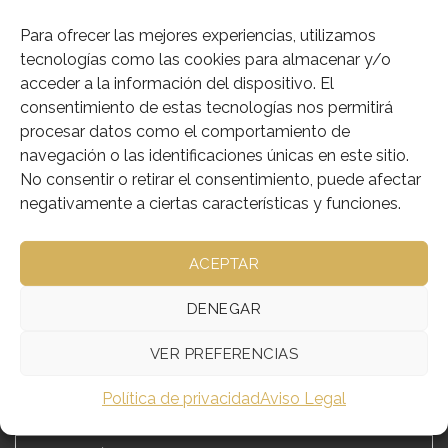
Entrega en 20 dias,solo por encargo
Para ofrecer las mejores experiencias, utilizamos
tecnologías como las cookies para almacenar y/o
acceder a la información del dispositivo. El
Color
consentimiento de estas tecnologías nos permitirá
procesar datos como el comportamiento de
CASULLA GUITARRA ESPAÑOLA DAMASCO TREVI cantidad
navegación o las identificaciones únicas en este sitio.
No consentir o retirar el consentimiento, puede afectar
AÑADIR AL CARRITO
negativamente a ciertas características y funciones.
Añadir a deseos
ACEPTAR
SKU:
005-20305
Categorías:
Casullas Guitarra
,
Ornamentos
DENEGAR
VER PREFERENCIAS
Política de privacidad
Aviso Legal
DESCRIPCIÓN