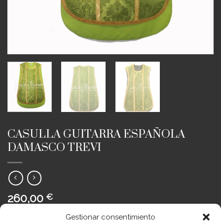
INICIO
/
ORNAMENTOS
/
CASULLAS GUITARRA
CASULLA GUITARRA ESPAÑOLA
DAMASCO TREVI
260,00
€
Casulla guitarra española trevi lisa
Gestionar consentimiento