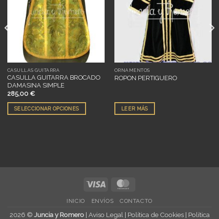
deseos
deseos
CASULLAS GUITARRA
ORNAMENTOS
CASULLA GUITARRA BROCADO
ROPON PERTIGUERO
DAMASINA SIMPLE
285,00
€
SELECCIONAR OPCIONES
LEER MÁS
Este
producto
tiene
múltiples
variantes.
Las
opciones
Visa
MasterCard
se
pueden
INICIO
ENVÍOS
CONTACTO
elegir
2026 ©
Juncia y Romero
|
Aviso Legal
|
Política de Cookies
|
Política
en