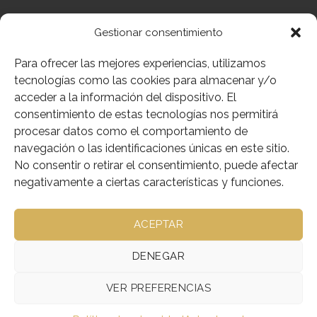
info@junciayromero.com
Gestionar consentimiento
REF;005-20215
Para ofrecer las mejores experiencias, utilizamos
tecnologías como las cookies para almacenar y/o
Elegir color del fondo en el despliegue
acceder a la información del dispositivo. El
consentimiento de estas tecnologías nos permitirá
procesar datos como el comportamiento de
navegación o las identificaciones únicas en este sitio.
Color
No consentir o retirar el consentimiento, puede afectar
negativamente a ciertas características y funciones.
CASULLA GUITARRA TISU BORDADA AZUCENAS cantidad
ACEPTAR
AÑADIR AL CARRITO
DENEGAR
Añadir a deseos
VER PREFERENCIAS
SKU:
005-20215
Categorías:
Casullas Guitarra
,
Ornamentos