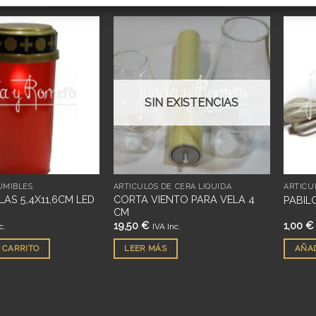
Añadir
Añadir
a
a
deseos
deseos
SIN EXISTENCIAS
UMIBLES
ARTÍCULOS DE CERA LÍQUIDA
ARTÍCU
LAS 5,4X11,6CM LED
CORTA VIENTO PARA VELA 4
PABIL
CM
19,50
€
1,00
€
c.
IVA Inc.
 CARRITO
LEER MÁS
AÑAD