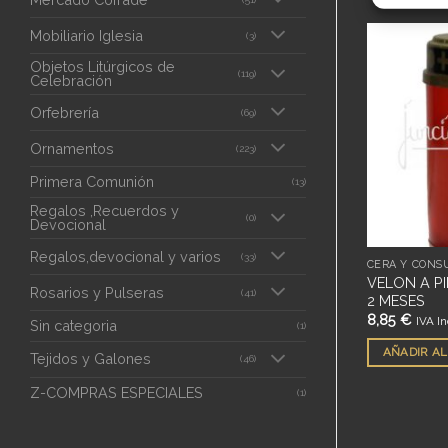
Mobiliario Iglesia
(3)
Objetos Litúrgicos de
(119)
Añadir
Añadir
Celebración
a
a
deseos
deseos
Orfebrería
(69)
SIN EXISTENCIAS
Ornamentos
(223)
Primera Comunión
(13)
Regalos ,Recuerdos y
(0)
Devocional
Regalos,devocional y varios
(33)
ES
ARTÍCULOS DE CERA LÍQUIDA
CERA Y CONS
LISO 90CM X
VELA PROCESION A PILA 70CM
VELON A PI
Rosarios y Pulseras
(41)
X 2.5 BOMBIL
2 MESES
19,90
€
8,85
€
IVA Inc.
IVA In
Sin categoria
(1)
ITO
LEER MÁS
AÑADIR AL
Tejidos y Galones
(46)
Z-COMPRAS ESPECIALES
(1)