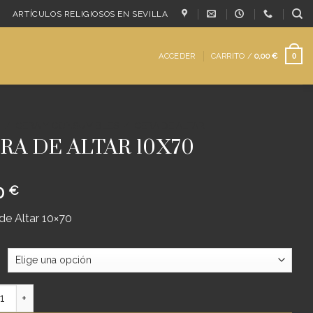
ARTÍCULOS RELIGIOSOS EN SEVILLA
ACCEDER
CARRITO /
0,00
€
0
/
CERA Y CONSUMIBLES
/
CERA DE ALTAR
RA DE ALTAR 10X70
0
€
de Altar 10×70
DE ALTAR 10X70 cantidad