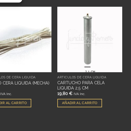
Añadir
Añadir
a
a
deseos
deseos
LOS DE CERA LÍQUIDA
ARTÍCULOS DE CERA LÍQUIDA
CARTUCHO PARA CELA
O CERA LIQUIDA (MECHA)
LIQUIDA 2,5 CM
19,80
€
IVA Inc.
IVA Inc.
IR AL CARRITO
AÑADIR AL CARRITO