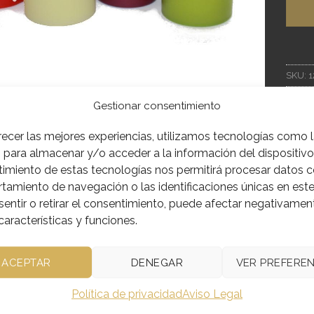
SKU:
1
Catego
Gestionar consentimiento
recer las mejores experiencias, utilizamos tecnologías como 
 para almacenar y/o acceder a la información del dispositivo.
imiento de estas tecnologías nos permitirá procesar datos 
IÓN
INFORMACIÓN ADICIONAL
amiento de navegación o las identificaciones únicas en este 
entir o retirar el consentimiento, puede afectar negativamen
ara el altar en diferentes colores. El grueso es 7 cm y la alt
características y funciones.
ACEPTAR
DENEGAR
VER PREFEREN
Política de privacidad
Aviso Legal
CTOS RELACIONADOS