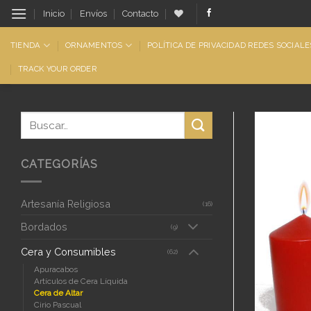
Saltar
Inicio
Envíos
Contacto
al
contenido
TIENDA
ORNAMENTOS
POLÍTICA DE PRIVACIDAD REDES SOCIALE
TRACK YOUR ORDER
CATEGORÍAS
Artesanía Religiosa
(16)
Bordados
(9)
Cera y Consumibles
(62)
Apuracabos
Artículos de Cera Líquida
Cera de Altar
Cirio Pascual