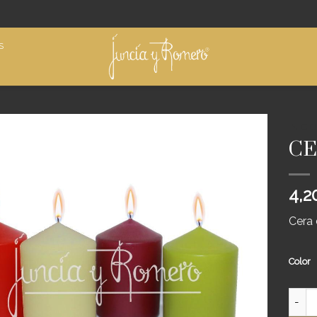
S
INICIO
CE
Añadir
a
deseos
4,2
Cera 
Color
CERA 