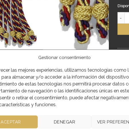
Dispon
CORDÓ
SKU:
1
Gestionar consentimiento
Catego
recer las mejores experiencias, utilizamos tecnologías como 
 para almacenar y/o acceder a la información del dispositivo.
imiento de estas tecnologías nos permitirá procesar datos 
amiento de navegación o las identificaciones únicas en este 
entir o retirar el consentimiento, puede afectar negativamen
IÓN
INFORMACIÓN ADICIONAL
características y funciones.
n para medalla de hermano 1 cabo de ORO ENTREFINO Y 2 
ACEPTAR
DENEGAR
VER PREFEREN