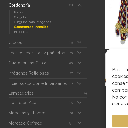
Cordonería
(18)
Borlas
Cíngulos
Cíngulos para Imágenes
Cordones de Medallas
Fijadores
Cruces
(39)
Encajes, mantillas y pañuelos
(35)
Guardabrisas Cristal
(15)
Para of
Imágenes Religiosas
(127)
cookies
consent
Incienso-Carbón e Incensarios
(30)
comport
Lampadarios
(4)
No cons
DESCRIPC
Lienzo de Altar
(75)
ciertas 
Medallas y Llaveros
(32)
Cordó
Mercado Cofrade
(51)