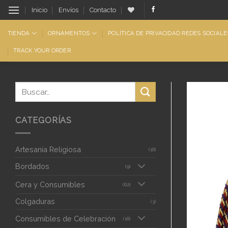
Saltar
Inicio
Envíos
Contacto
al
contenido
TIENDA
ORNAMENTOS
POLÍTICA DE PRIVACIDAD REDES SOCIALE
TRACK YOUR ORDER
CATEGORÍAS
Artesanía Religiosa
(16)
Bordados
(9)
Cera y Consumibles
(62)
Colgaduras
(3)
Consumibles de Celebración
(16)