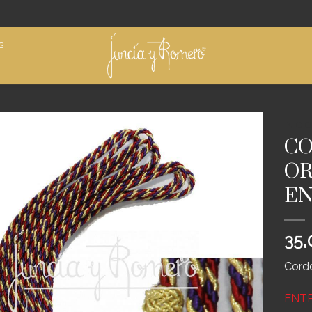
S
INICIO
CO
Añadir
OR
a
deseos
EN
35,
Cord
ENTR