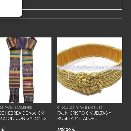
Añadir
Añadir
a
a
deseos
deseos
OS PARA IMÁGENES
CÍNGULOS PARA IMÁGENES
 DE HEBREA DE 300 CM
FAJIN CRISTO 6 VUELTAS Y
ECCION CON GALONES
ROSETA METALOPL
0
€
258,00
€