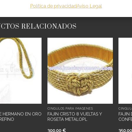
Política de privacidad
Aviso Legal
CTOS RELACIONADOS
Añadir
Añadir
a
a
deseos
deseos
CÍNGULOS PARA IMÁGENES
CÍNGUL
E HERMANO EN ORO
FAJIN CRISTO 8 VUELTAS Y
FAJIN
REFINO
ROSETA METALOPL
CONF
300,00
€
350,0