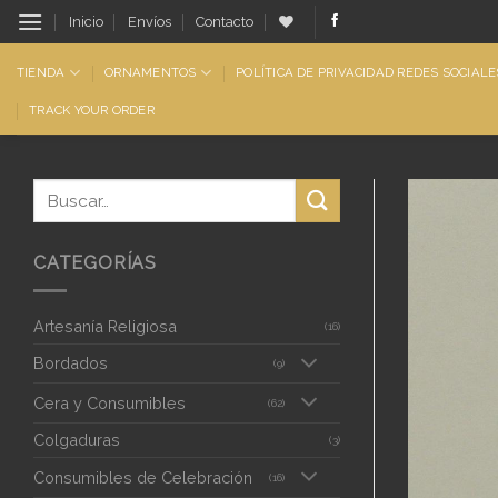
Saltar
Inicio
Envíos
Contacto
al
contenido
TIENDA
ORNAMENTOS
POLÍTICA DE PRIVACIDAD REDES SOCIALE
TRACK YOUR ORDER
CATEGORÍAS
Artesanía Religiosa
(16)
Bordados
(9)
Cera y Consumibles
(62)
Colgaduras
(3)
Consumibles de Celebración
(16)