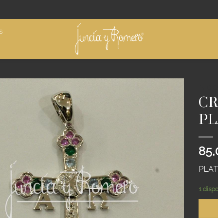
S
INICIO
CR
Añadir
PL
a
deseos
85
PLAT
1 disp