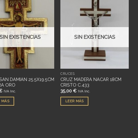
Añadir
Añadir
a
a
deseos
deseos
SIN EXISTENCIAS
SIN EXISTENCIAS
S
CRUCES
SAN DAMIAN 25.5X19.5CM
CRUZ MADERA NACAR 18CM
RA ORO
CRISTO C.433
€
35,00
€
IVA Inc.
IVA Inc.
 MÁS
LEER MÁS