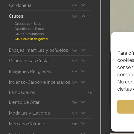
Cordonería
(18)
Cruces
(39)
Cruces con Base
Crucificados Pared
Cruz Comuniones
Cruz cuello colgante
Encajes, mantillas y pañuelos
(35)
Para of
cookies
Guardabrisas Cristal
(15)
consent
DESCRIPC
Imágenes Religiosas
(127)
comport
No cons
Incienso-Carbón e Incensarios
(30)
CRUS 
ciertas 
Lampadarios
(4)
Lienzo de Altar
(75)
Medallas y Llaveros
(32)
PRODU
Mercado Cofrade
(51)