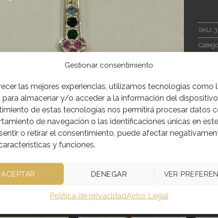
SKU:
3
Catego
Gestionar consentimiento
recer las mejores experiencias, utilizamos tecnologías como 
 para almacenar y/o acceder a la información del dispositivo.
imiento de estas tecnologías nos permitirá procesar datos 
IÓN
INFORMACIÓN ADICIONAL
amiento de navegación o las identificaciones únicas en este 
entir o retirar el consentimiento, puede afectar negativamen
PLATA DE LEY ASTURIAS, CRISTALES INCRUSTADOS
características y funciones.
ACEPTAR
DENEGAR
VER PREFEREN
Política de privacidad
Aviso Legal
CTOS RELACIONADOS