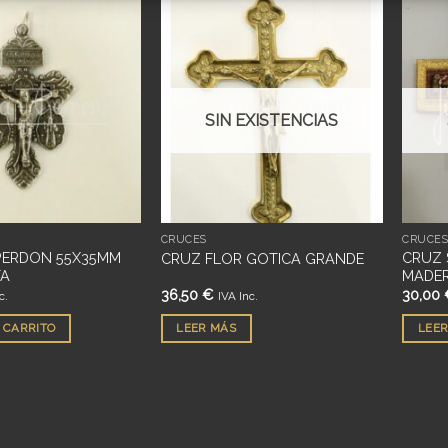
Añadir
Añadir
a
a
deseos
deseos
SIN EXISTENCIAS
CRUCES
CRUCE
PERDON 55X35MM
CRUZ 
CRUZ FLOR GOTICA GRANDE
TA
MADE
36,50
€
30,00
c.
IVA Inc.
 CARRITO
LEER MÁS
LEER