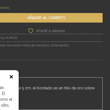
onibles
AÑADIR AL CARRITO
Añadir a deseos
005-HUM06
rías:
Humeral o Paño de Hombros
,
Ornamentos
las
de metal de 5 cm, el bordado es en hilo de oro sobre
 El
como el
sitio.