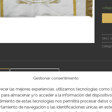
1 disp
SKU:
Catego
IÓN
INFORMACIÓN ADICIONAL
Gestionar consentimiento
recer las mejores experiencias, utilizamos tecnologías como 
l realizado en tejido de brocado nupcial en rayón con fleco 
 para almacenar y/o acceder a la información del dispositivo.
 seda Italiano.
imiento de estas tecnologías nos permitirá procesar datos 
amiento de navegación o las identificaciones únicas en este 