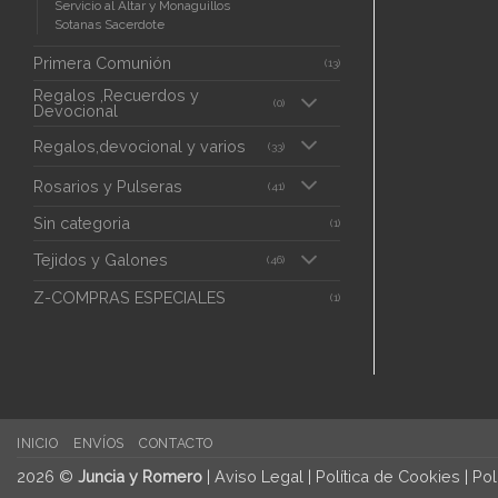
Servicio al Altar y Monaguillos
Sotanas Sacerdote
Primera Comunión
(13)
Regalos ,Recuerdos y
(0)
Devocional
Regalos,devocional y varios
(33)
Rosarios y Pulseras
(41)
Sin categoria
(1)
Tejidos y Galones
(46)
Z-COMPRAS ESPECIALES
(1)
INICIO
ENVÍOS
CONTACTO
2026 ©
Juncia y Romero
|
Aviso Legal
|
Política de Cookies
|
Pol