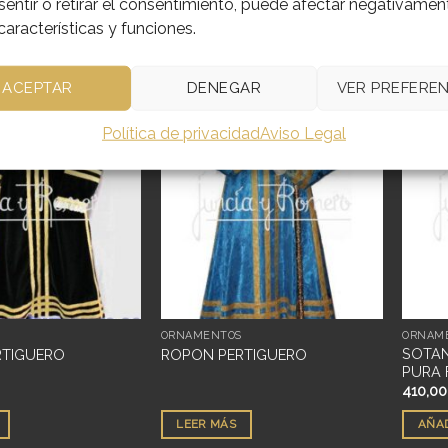
entir o retirar el consentimiento, puede afectar negativamen
características y funciones.
CTOS RELACIONADOS
ACEPTAR
DENEGAR
VER PREFEREN
Política de privacidad
Aviso Legal
Añadir
Añadir
a
a
deseos
deseos
S
ORNAMENTOS
ORNAM
SOTA
RTIGUERO
ROPON PERTIGUERO
PURA 
410,0
LEER MÁS
AÑAD