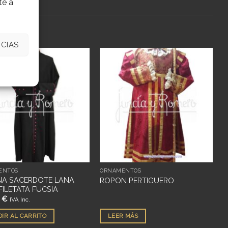
te a
CIAS
Añadir
Añadir
a
a
deseos
deseos
ENTOS
ORNAMENTOS
NA SACERDOTE LANA
ROPON PERTIGUERO
FILETATA FUCSIA
0
€
IVA Inc.
IR AL CARRITO
LEER MÁS