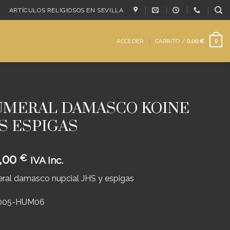
ARTÍCULOS RELIGIOSOS EN SEVILLA
ACCEDER
CARRITO /
0,00
€
0
/
ORNAMENTOS
/
HUMERAL O PAÑO DE HOMBROS
MERAL DAMASCO KOINE
S ESPIGAS
,00
€
IVA Inc.
ral damasco nupcial JHS y espigas
005-HUM06