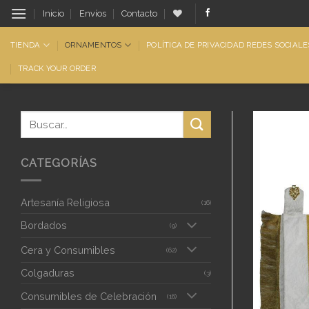
Saltar
Inicio
Envíos
Contacto
al
contenido
TIENDA
ORNAMENTOS
POLÍTICA DE PRIVACIDAD REDES SOCIALE
TRACK YOUR ORDER
CATEGORÍAS
Artesanía Religiosa
(16)
Bordados
(9)
Cera y Consumibles
(62)
Colgaduras
(3)
Consumibles de Celebración
(16)