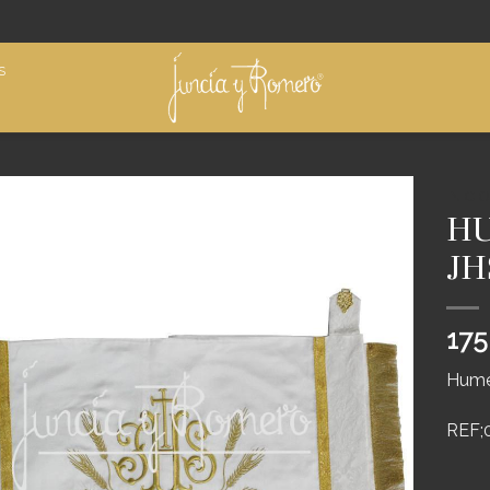
S
INICIO
HU
Añadir
JH
a
deseos
175
Hume
REF;