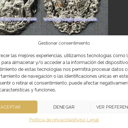
Gestionar consentimiento
recer las mejores experiencias, utilizamos tecnologías como 
 para almacenar y/o acceder a la información del dispositivo.
IÓN
imiento de estas tecnologías nos permitirá procesar datos 
amiento de navegación o las identificaciones únicas en este 
LA DE LA HERMANDAD DE LA CALLE REAL, REALIZADA
entir o retirar el consentimiento, puede afectar negativamen
ELES.(NO SE VENDE, MUESTRA DE ACABADO DE MEDAL
características y funciones.
ACEPTAR
DENEGAR
VER PREFEREN
Política de privacidad
Aviso Legal
CTOS RELACIONADOS