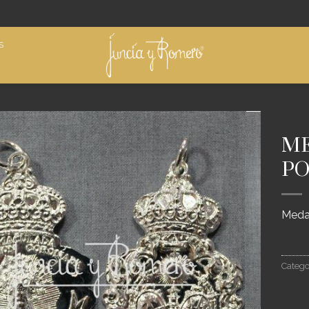
S
INICIO
ME
Añadir
PO
a
deseos
Medal
Catego