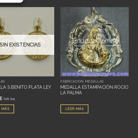
Añadir
Añadir
a
a
deseos
deseos
SIN EXISTENCIAS
LAS
FABRICACIÓN MEDALLAS
LA S.BENITO PLATA LEY
MEDALLA ESTAMPACIÓN ROCIO
LA PALMA
€
IVA Inc.
 MÁS
LEER MÁS