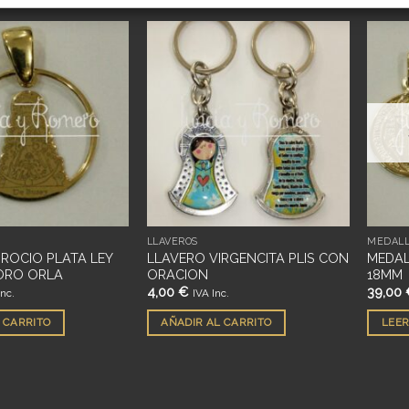
Añadir
Añadir
a
a
deseos
deseos
LLAVEROS
MEDAL
.ROCIO PLATA LEY
LLAVERO VIRGENCITA PLIS CON
MEDAL
ORO ORLA
ORACION
18MM
4,00
€
39,00
Inc.
IVA Inc.
 CARRITO
AÑADIR AL CARRITO
LEER