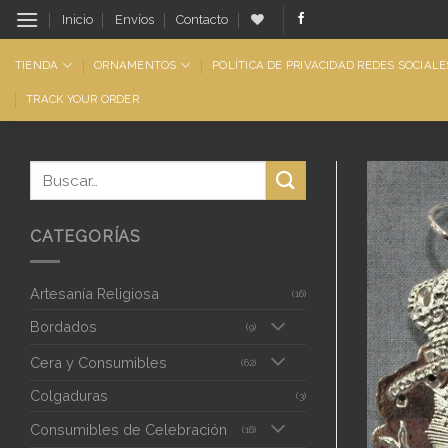
Saltar
Inicio
Envíos
Contacto
al
contenido
TIENDA
ORNAMENTOS
POLÍTICA DE PRIVACIDAD REDES SOCIALE
TRACK YOUR ORDER
CATEGORÍAS
Artesanía Religiosa
(16)
Bordados
(9)
Cera y Consumibles
(62)
Colgaduras
(3)
Consumibles de Celebración
(16)