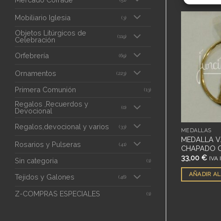
Mobiliario Iglesia
(3)
Objetos Litúrgicos de
(119)
Añadir
Añadir
Celebración
a
a
deseos
deseos
Orfebrería
(69)
TENCIAS
Ornamentos
(223)
Primera Comunión
(13)
Regalos ,Recuerdos y
(0)
Devocional
Regalos,devocional y varios
(33)
LLAVEROS
MEDALLAS
TO PLATA LEY
MEDALLA V
LLAVERO S.FAMILIA 4CM METAL
Rosarios y Pulseras
(41)
CHAPADO 
3,50
€
33,00
€
IVA Inc.
IVA 
Sin categoria
(1)
AÑADIR AL CARRITO
AÑADIR AL
Tejidos y Galones
(46)
Z-COMPRAS ESPECIALES
(1)