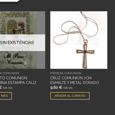
Añadir
Añadir
a
a
deseos
deseos
SIN EXISTENCIAS
A COMUNIÓN
PRIMERA COMUNIÓN
ITO COMUNION
CRUZ COMUNION 7CM
INA ESTAMPA CALIZ
ESMALTE Y METAL DORADO
€
9,60
€
IVA Inc.
IVA Inc.
 MÁS
AÑADIR AL CARRITO