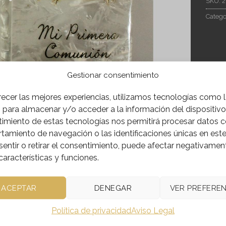
SKU:
2
Catego
Gestionar consentimiento
recer las mejores experiencias, utilizamos tecnologías como 
 para almacenar y/o acceder a la información del dispositivo.
IÓN
INFORMACIÓN ADICIONAL
imiento de estas tecnologías nos permitirá procesar datos 
amiento de navegación o las identificaciones únicas en este 
tradicional de primera comunión realizado en nacarina(celuloi
entir o retirar el consentimiento, puede afectar negativamen
características y funciones.
5114
ACEPTAR
DENEGAR
VER PREFEREN
Política de privacidad
Aviso Legal