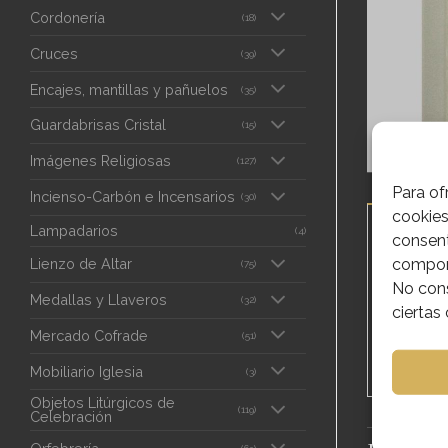
Cordonería
(18)
Cruces
(39)
Encajes, mantillas y pañuelos
(35)
Guardabrisas Cristal
(15)
Imágenes Religiosas
(127)
Para of
Incienso-Carbón e Incensarios
(30)
cookies
DESCRIPC
Lampadarios
(4)
consent
comport
Lienzo de Altar
(75)
Libro 
No cons
Medallas y Llaveros
(32)
ciertas 
REF:2
Mercado Cofrade
(51)
Mobiliario Iglesia
(3)
Objetos Litúrgicos de
(119)
Celebración