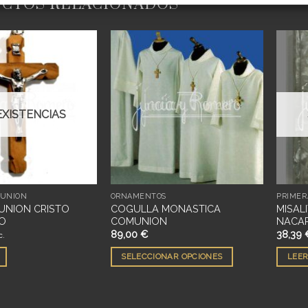
CTOS RELACIONADOS
Añadir
Añadir
a
a
deseos
deseos
EXISTENCIAS
MUNIÓN
ORNAMENTOS
PRIMER
UNION CRISTO
COGULLA MONASTICA
MISAL
VO
COMUNION
NACAR
89,00
€
38,39
c.
SELECCIONAR OPCIONES
LEER
Este
producto
tiene