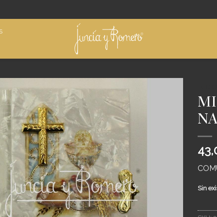
S
INICIO
MI
Añadir
NA
a
deseos
43,
COM
Sin exi