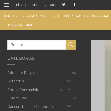
Saltar
Inicio
Envíos
Contacto
al
contenido
TIENDA
ORNAMENTOS
POLÍTICA DE PRIVACIDAD REDES SOCIALE
TRACK YOUR ORDER
CATEGORÍAS
Artesanía Religiosa
(16)
Bordados
(9)
Cera y Consumibles
(62)
Colgaduras
(3)
Consumibles de Celebración
(16)