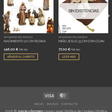
deseos
deseos
SIN EXISTENCIAS
IMÁGENES RELIGIOSAS
IMÁGENES RELIGIOSAS
NACIMIENTO 20 CM RESINA
NIÑO JESUS 33 CM CON COJIN
146,00
€
77,00
€
IVA Inc.
IVA Inc.
AÑADIR AL CARRITO
LEER MÁS
Visa
MasterCard
INICIO
ENVÍOS
CONTACTO
2026 ©
Juncia y Romero
|
Aviso Legal
|
Política de Cookies
|
Política