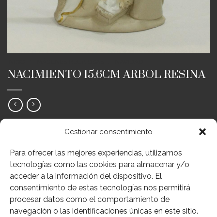
INICIO
/
IMÁGENES RELIGIOSAS
/
NAVIDAD
NACIMIENTO 15.6CM ARBOL RESINA
12,00
€
IVA Inc.
Gestionar consentimiento
NACIMIENTO
Para ofrecer las mejores experiencias, utilizamos
Sin existencias
tecnologías como las cookies para almacenar y/o
acceder a la información del dispositivo. El
Añadir a deseos
consentimiento de estas tecnologías nos permitirá
SKU:
176-PB15866
procesar datos como el comportamiento de
Categorías:
Imágenes Religiosas
,
Navidad
navegación o las identificaciones únicas en este sitio.