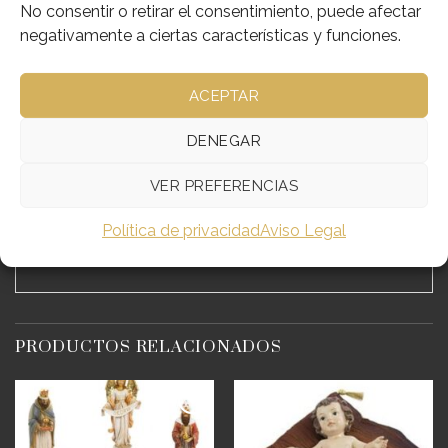
No consentir o retirar el consentimiento, puede afectar
negativamente a ciertas características y funciones.
DESCRIPCIÓN
ACEPTAR
INFORMACIÓN ADICIONAL
DENEGAR
VER PREFERENCIAS
NACIMIENTO EN RESINA 15,6CM DE ALTURA
Política de privacidad
Aviso Legal
REF:176-PB15866
PRODUCTOS RELACIONADOS
Añadir
Añadir
a
a