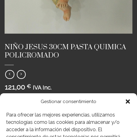
INICIO
/
IMÁGENES RELIGIOSAS
/
NIÑOS JESÚS
NIÑO JESUS 30CM PASTA QUIMICA
POLICROMADO
121,00
€
IVA Inc.
NIÑO JESUS
Gestionar consentimiento
REF;128-4170
Para ofrecer las mejores experiencias, utilizamos
tecnologías como las cookies para almacenar y/o
Sin existencias
acceder a la información del dispositivo. El
Añadir a deseos
consentimiento de estas tecnologías nos permitirá