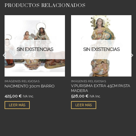
PRODUCTOS RELACIONADOS
Añadir
Añadir
a
a
deseos
deseos
SIN EXISTENCIAS
SIN EXISTENCIAS
IMÁGENES RELIGIOSAS
IMÁGENES RELIGIOSAS
V.PURISIMA EXTRA 45CM PASTA
NACIMIENTO 30cm BARRO
MADERA
425,00
€
526,00
€
IVA Inc.
IVA Inc.
LEER MÁS
LEER MÁS