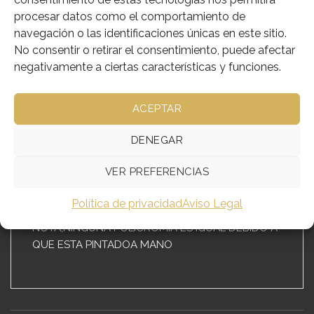
SKU:
128-4170
procesar datos como el comportamiento de
Categorías:
Imágenes Religiosas
,
Niños Jesús
navegación o las identificaciones únicas en este sitio.
No consentir o retirar el consentimiento, puede afectar
negativamente a ciertas características y funciones.
ACEPTAR
DESCRIPCIÓN
INFORMACIÓN ADICIONAL
DENEGAR
VER PREFERENCIAS
REALIZADO EN PASTA QUIMICA Y POLICROMADO
A MANO
Política de privacidad
Aviso Legal
NOTA;NINGUNA POLICROMIA ES IGUAL DEBIDO A
QUE ESTA PINTADOA MANO