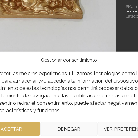
SKU:
1
Catego
Gestionar consentimiento
IÓN
INFORMACIÓN ADICIONAL
recer las mejores experiencias, utilizamos tecnologías como 
 para almacenar y/o acceder a la información del dispositivo.
imiento de estas tecnologías nos permitirá procesar datos 
 PASTA QUIMICA POLICROMADA EN ORO
amiento de navegación o las identificaciones únicas en este 
AS , PARTE INFERIOR 12.5CM X 12.5CM
entir o retirar el consentimiento, puede afectar negativamen
características y funciones.
 SUPERIOR 7.5CM X7.5CM
ACEPTAR
DENEGAR
VER PREFEREN
RA 9CM