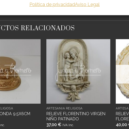
Política de privacidad
Aviso Legal
CTOS RELACIONADOS
Añadir
Añadir
a
a
deseos
deseos
LIGIOSA
ARTESANÍA RELIGIOSA
ARTESA
ONDA 9.5X6CM
RELIEVE FLORENTINO VIRGEN
RELIE
NIÑO PATINADO
FLORE
37,00
€
40,00
Inc.
IVA Inc.