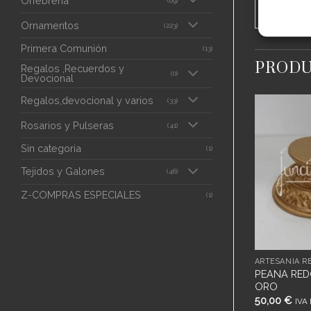
Orfebrería
(69)
Ornamentos
(223)
Primera Comunión
(13)
PRODU
Regalos ,Recuerdos y
(0)
Devocional
Regalos,devocional y varios
(33)
Rosarios y Pulseras
(41)
Añadir
Añadir
a
a
Sin categoria
(1)
deseos
deseos
Tejidos y Galones
(46)
Z-COMPRAS ESPECIALES
(1)
SA
ARTESANÍA RELIGIOSA
ARTESANÍA RE
 13X7.5CM
RELIEVE VIRGEN CON NIÑO
PEANA RED
20CM
ORO
32,00
€
50,00
€
IVA Inc.
IVA 