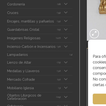
Cordonería
(18)
Cruces
(39)
Encajes, mantillas y pañuelos
(35)
Guardabrisas Cristal
(15)
Imágenes Religiosas
(127)
Incienso-Carbón e Incensarios
(30)
DESCRIPC
Lampadarios
(4)
Para of
cookies
Lienzo de Altar
(75)
consent
PEANA
Medallas y Llaveros
(32)
comport
MEDID
No cons
Mercado Cofrade
(51)
ciertas 
Mobiliario Iglesia
(3)
PARTE
Objetos Litúrgicos de
(119)
Celebración
ALTU