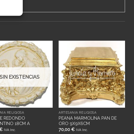
Añadir
Añadir
a
a
deseos
deseos
SIN EXISTENCIAS
NÍA RELIGIOSA
ARTESANÍA RELIGIOSA
VE REDONDO
PEANA MARMOLINA PAN DE
NTINO 18CM A
ORO 9X9X6CM
€
70,00
€
IVA Inc.
IVA Inc.