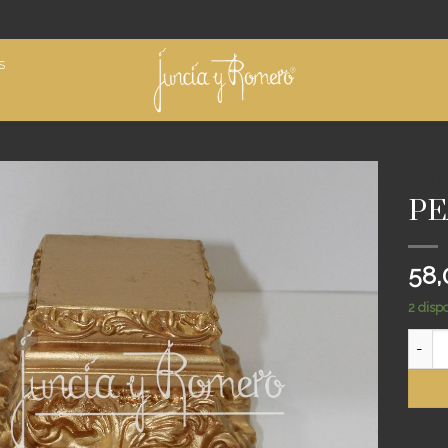
S
INICIO
PE
Añadir
a
deseos
58
2 disp
PEANA