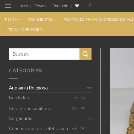
Saltar
Inicio
Envíos
Contacto
al
contenido
TIENDA
ORNAMENTOS
POLÍTICA DE PRIVACIDAD REDES SOCIALE
TRACK YOUR ORDER
CATEGORÍAS
Artesanía Religiosa
(16)
Bordados
(9)
Cera y Consumibles
(62)
Colgaduras
(3)
Consumibles de Celebración
(16)