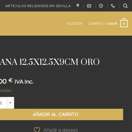
ARTÍCULOS RELIGIOSOS EN SEVILLA
ACCEDER
CARRITO /
0,00
€
0
/
ARTESANÍA RELIGIOSA
ANA 12.5X12.5X9CM ORO
,00
€
IVA Inc.
onibles
 12.5X12.5X9CM ORO cantidad
AÑADIR AL CARRITO
Añadir a deseos