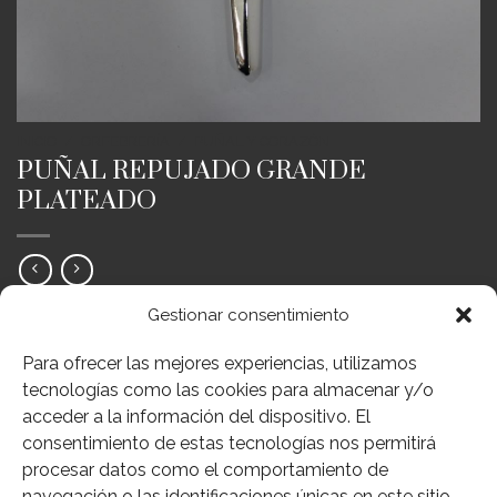
INICIO
/
ORFEBRERÍA
/
PUÑAL Y CORAZÓN
PUÑAL REPUJADO GRANDE
PLATEADO
100,01
€
Gestionar consentimiento
IVA Inc.
REF:117-243PL
Para ofrecer las mejores experiencias, utilizamos
tecnologías como las cookies para almacenar y/o
Sin existencias
acceder a la información del dispositivo. El
Añadir a deseos
consentimiento de estas tecnologías nos permitirá
SKU:
117-243PL
procesar datos como el comportamiento de
navegación o las identificaciones únicas en este sitio.