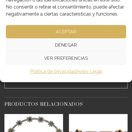
Categorías:
Orfebrería
,
Puñal y Corazón
No consentir o retirar el consentimiento, puede afectar
negativamente a ciertas características y funciones.
ACEPTAR
DESCRIPCIÓN
DENEGAR
INFORMACIÓN ADICIONAL
VER PREFERENCIAS
REALIZADO EN ORFEBRERIA CON BAÑO DE
PLATA
Política de privacidad
Aviso Legal
PRODUCTOS RELACIONADOS
Añadir
Añadir