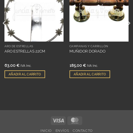
a
a
deseos
deseos
ARO DE ESTRELLAS
CAMPANAS Y CARRILLÓN
ARO ESTRELLAS 22CM
MUÑIDOR DORADO
63,00
€
185,00
€
IVA Inc.
IVA Inc.
AÑADIR AL CARRITO
AÑADIR AL CARRITO
Visa
MasterCard
INICIO
ENVÍOS
CONTACTO