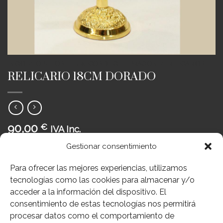
INICIO
/
OBJETOS LITÚRGICOS DE CELEBRACIÓN
/
RELICARIOS
RELICARIO 18CM DORADO
90,00
€
IVA Inc.
RELICARIO
Gestionar consentimiento
Sin existencias
Para ofrecer las mejores experiencias, utilizamos
tecnologías como las cookies para almacenar y/o
Añadir a deseos
acceder a la información del dispositivo. El
SKU:
284-30-710
consentimiento de estas tecnologías nos permitirá
Categorías:
Objetos Litúrgicos de Celebración
,
Relicarios
procesar datos como el comportamiento de