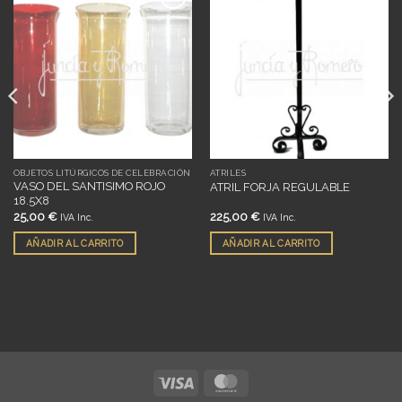
Añadir
Añadir
a
a
deseos
deseos
OBJETOS LITÚRGICOS DE CELEBRACIÓN
ATRILES
VASO DEL SANTISIMO ROJO
ATRIL FORJA REGULABLE
18.5X8
25,00
€
225,00
€
IVA Inc.
IVA Inc.
AÑADIR AL CARRITO
AÑADIR AL CARRITO
Visa
MasterCard