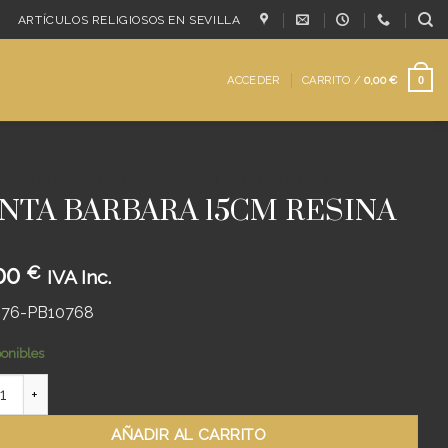
ARTÍCULOS RELIGIOSOS EN SEVILLA
ACCEDER
CARRITO /
0,00
€
0
/
IMÁGENES RELIGIOSAS
/
SERIE ECONÓMICA RESINA
NTA BARBARA 15CM RESINA
00
€
IVA Inc.
176-PB10768
ponibles
 BARBARA 15CM RESINA cantidad
AÑADIR AL CARRITO