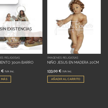
Añadir
Añadir
a
a
deseos
deseos
SIN EXISTENCIAS
ES RELIGIOSAS
IMÁGENES RELIGIOSAS
IENTO 30cm BARRO
NIÑO JESUS EN MADERA 20CM
0
€
133,00
€
IVA Inc.
IVA Inc.
 MÁS
AÑADIR AL CARRITO