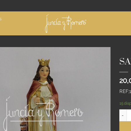
S
INICIO
SA
Añadir
a
deseos
20,
REF;
15 dis
SANTA