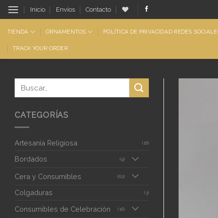
Saltar
Inicio
Envíos
Contacto
al
contenido
TIENDA
ORNAMENTOS
POLÍTICA DE PRIVACIDAD REDES SOCIALE
TRACK YOUR ORDER
CATEGORÍAS
Artesanía Religiosa
(16)
Bordados
(9)
Cera y Consumibles
(62)
Colgaduras
(3)
Consumibles de Celebración
(16)