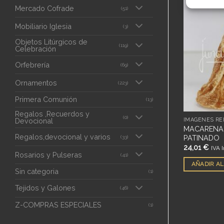
Mercado Cofrade
(51)
Mobiliario Iglesia
Añadir
Añadir
(3)
a
a
deseos
deseos
Objetos Litúrgicos de
(119)
Celebración
SIN EXISTENCIAS
Orfebrería
(69)
Ornamentos
(223)
Primera Comunión
(13)
Regalos ,Recuerdos y
(0)
IMÁGENES RELIGIOSAS
IMÁGENES REL
Devocional
DE RODILLAS
NIÑO TENDIDO MARMOLINA
MACARENA 
Regalos,devocional y varios
18CM
PATINADO
(33)
70,00
€
24,01
€
IVA Inc.
IVA I
Rosarios y Pulseras
(41)
ITO
LEER MÁS
AÑADIR AL
Sin categoria
(1)
Tejidos y Galones
(46)
Z-COMPRAS ESPECIALES
(1)