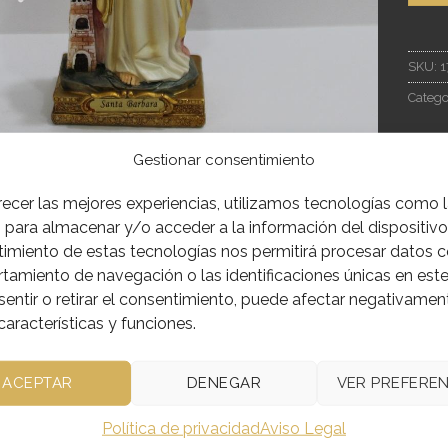
SKU:
1
Catego
Gestionar consentimiento
recer las mejores experiencias, utilizamos tecnologías como 
IÓN
INFORMACIÓN ADICIONAL
 para almacenar y/o acceder a la información del dispositivo.
imiento de estas tecnologías nos permitirá procesar datos 
amiento de navegación o las identificaciones únicas en este 
N EN RESINA POLICROMADA
entir o retirar el consentimiento, puede afectar negativamen
características y funciones.
ACEPTAR
DENEGAR
VER PREFEREN
CTOS RELACIONADOS
Política de privacidad
Aviso Legal