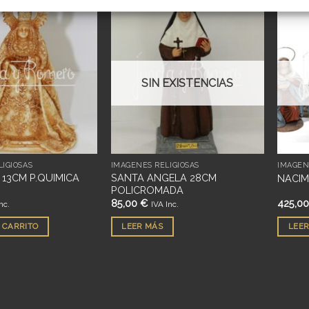
Añadir
Añadir
a
a
deseos
deseos
SIN EXISTENCIAS
IGIOSAS
IMÁGENES RELIGIOSAS
IMÁGEN
13CM P.QUIMICA
SANTA ANGELA 28CM
NACIM
POLICROMADA
85,00
€
425,0
nc.
IVA Inc.
 CARRITO
LEER MÁS
LEER