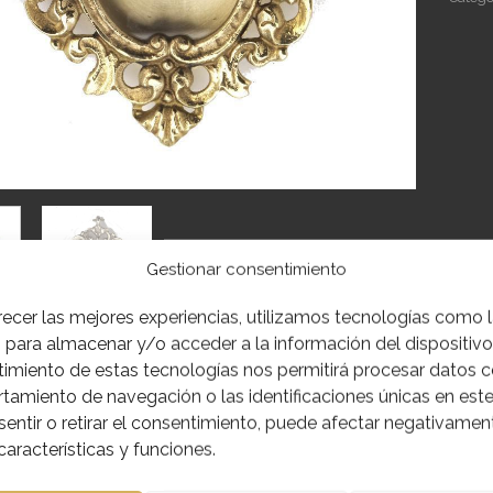
Gestionar consentimiento
recer las mejores experiencias, utilizamos tecnologías como 
 para almacenar y/o acceder a la información del dispositivo.
imiento de estas tecnologías nos permitirá procesar datos 
IÓN
INFORMACIÓN ADICIONAL
amiento de navegación o las identificaciones únicas en este 
entir o retirar el consentimiento, puede afectar negativamen
características y funciones.
 fusión metal de 11 x 7.5 cm exterior, lupa de 5 x 4 cm de inter