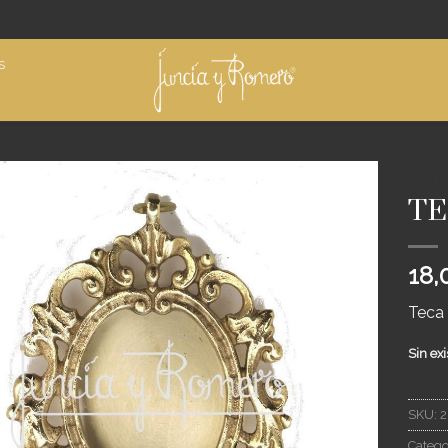
S
INICIO
TE
Añadir
a
deseos
18,
Teca 
Sin exi
SKU:
2
Catego