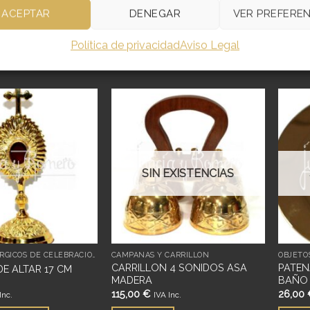
ACEPTAR
DENEGAR
VER PREFEREN
Política de privacidad
Aviso Legal
CTOS RELACIONADOS
Añadir
Añadir
a
a
deseos
deseos
SIN EXISTENCIAS
OBJETOS LITÚRGICOS DE CELEBRACIÓN
CAMPANAS Y CARRILLÓN
CARRILLON 4 SONIDOS ASA
PATEN
DE ALTAR 17 CM
MADERA
BAÑO
115,00
€
26,00
Inc.
IVA Inc.