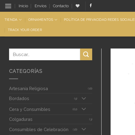
Saltar
Inicio
Envíos
Contacto
al
contenido
TIENDA
ORNAMENTOS
POLÍTICA DE PRIVACIDAD REDES SOCIALE
TRACK YOUR ORDER
CATEGORÍAS
Artesanía Religiosa
(16)
Bordados
(9)
Cera y Consumibles
(62)
Colgaduras
(3)
Consumibles de Celebración
(16)