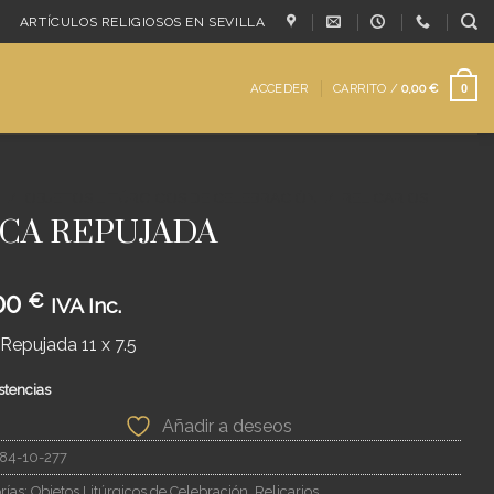
ARTÍCULOS RELIGIOSOS EN SEVILLA
ACCEDER
CARRITO /
0,00
€
0
/
OBJETOS LITÚRGICOS DE CELEBRACIÓN
/
RELICARIOS
CA REPUJADA
00
€
IVA Inc.
Repujada 11 x 7.5
stencias
Añadir a deseos
84-10-277
rías:
Objetos Litúrgicos de Celebración
,
Relicarios