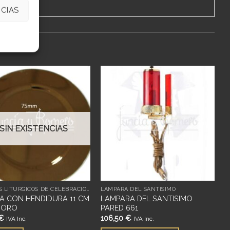
CIAS
Añadir
Añadir
a
a
deseos
deseos
SIN EXISTENCIAS
OBJETOS LITÚRGICOS DE CELEBRACIÓN
LÁMPARA DEL SANTÍSIMO
A CON HENDIDURA 11 CM
LAMPARA DEL SANTISIMO
 ORO
PARED 661
€
106,50
€
IVA Inc.
IVA Inc.