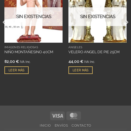
a
a
deseos
deseos
SIN EXISTENCIAS
SIN EXISTENCIAS
IMÁGENES RELIGIOSAS
ÁNGELES
NIÑO MONTAÑESINO 40CM
VELERO ANGEL DE PIE 25CM
82,00
€
44,00
€
IVA Inc.
IVA Inc.
LEER MÁS
LEER MÁS
Visa
MasterCard
INICIO
ENVÍOS
CONTACTO