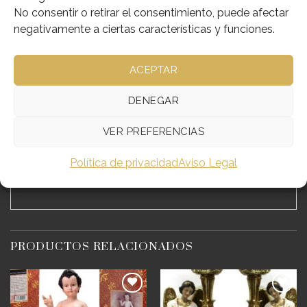
SKU:
176-PB0219
No consentir o retirar el consentimiento, puede afectar
Categorías:
Imágenes Religiosas
,
Serie Económica Resina
negativamente a ciertas características y funciones.
ACEPTAR
DESCRIPCIÓN
DENEGAR
INFORMACIÓN ADICIONAL
VER PREFERENCIAS
Política de privacidad
Aviso Legal
IMAGEN EN RESINA POLICROMADA
PRODUCTOS RELACIONADOS
Añadir
Añadir