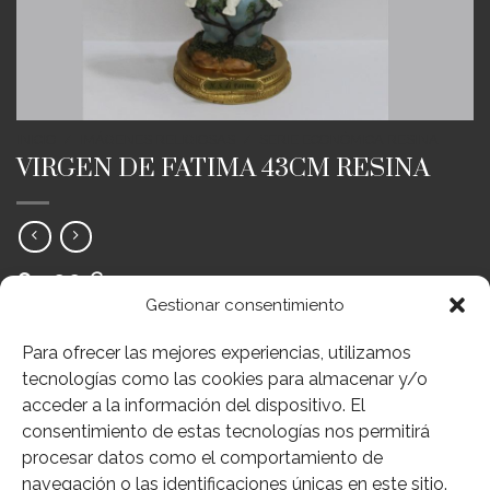
INICIO
/
IMÁGENES RELIGIOSAS
/
SERIE ECONÓMICA RESINA
VIRGEN DE FATIMA 43CM RESINA
64,00
€
IVA Inc.
Gestionar consentimiento
REF;176-PB0219
Para ofrecer las mejores experiencias, utilizamos
1 disponibles
tecnologías como las cookies para almacenar y/o
acceder a la información del dispositivo. El
AÑADIR AL CARRITO
consentimiento de estas tecnologías nos permitirá
procesar datos como el comportamiento de
Añadir a deseos
navegación o las identificaciones únicas en este sitio.