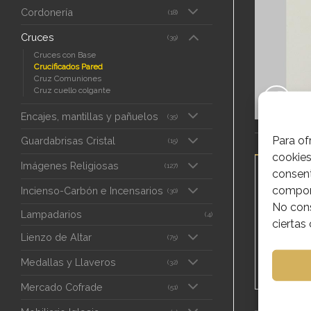
Cordonería
(18)
Cruces
(39)
Cruces con Base
Crucificados Pared
Cruz Comuniones
Cruz cuello colgante
Encajes, mantillas y pañuelos
(35)
Para of
Guardabrisas Cristal
(15)
cookies
Imágenes Religiosas
(127)
DESCRIPC
consent
comport
Incienso-Carbón e Incensarios
(30)
No cons
CRUZ 
Lampadarios
(4)
ciertas 
Lienzo de Altar
(75)
REF;0
Medallas y Llaveros
(32)
Mercado Cofrade
(51)