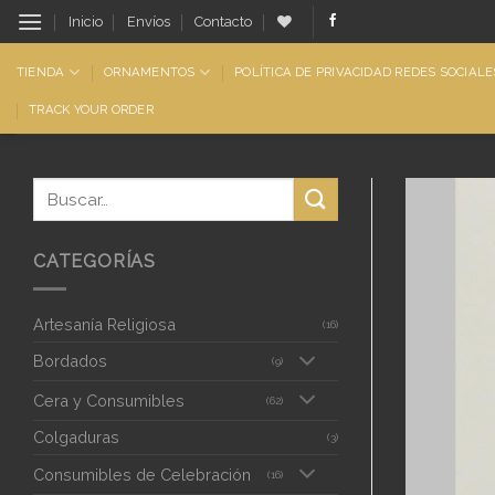
Saltar
Inicio
Envíos
Contacto
al
contenido
TIENDA
ORNAMENTOS
POLÍTICA DE PRIVACIDAD REDES SOCIALE
TRACK YOUR ORDER
CATEGORÍAS
Artesanía Religiosa
(16)
Bordados
(9)
Cera y Consumibles
(62)
Colgaduras
(3)
Consumibles de Celebración
(16)