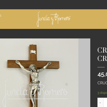
S
INICIO
CR
Añadir
CR
a
deseos
45
CRUC
3 disp
CRUCI