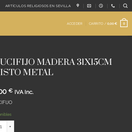
ARTÍCULOS RELIGIOSOS EN SEVILLA
ACCEDER
CARRITO /
0,00
€
0
/
CRUCES
/
CRUCIFICADOS PARED
UCIFIJO MADERA 31X15CM
ISTO METAL
,00
€
IVA Inc.
IFIJO
onibles
FIJO MADERA 31X15CM CRISTO METAL cantidad