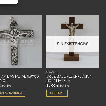
Añadir
Añadir
a
a
deseos
deseos
SIN EXISTENCIAS
S
CRUCES
FAMILIAS METAL 6,8X5,6
CRUZ BASE RESURRECCION
ÑO PL
18CM MADERA
€
26,00
€
IVA Inc.
IVA Inc.
IR AL CARRITO
LEER MÁS