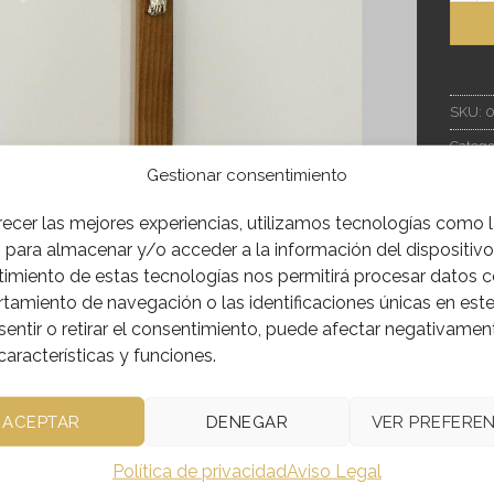
SKU:
0
Catego
Gestionar consentimiento
recer las mejores experiencias, utilizamos tecnologías como 
 para almacenar y/o acceder a la información del dispositivo.
IÓN
INFORMACIÓN ADICIONAL
imiento de estas tecnologías nos permitirá procesar datos 
amiento de navegación o las identificaciones únicas en este 
entir o retirar el consentimiento, puede afectar negativamen
DE MADERA OSCURA 31X15CM CRISTO EN METAL
características y funciones.
4010247
ACEPTAR
DENEGAR
VER PREFEREN
Política de privacidad
Aviso Legal