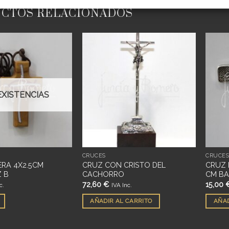
CTOS RELACIONADOS
Añadir
Añadir
a
a
deseos
deseos
EXISTENCIAS
CRUCES
CRUCE
RA 4X2.5CM
CRUZ CON CRISTO DEL
CRUZ 
Z B
CACHORRO
CM BA
72,60
€
15,00
c.
IVA Inc.
AÑADIR AL CARRITO
AÑAD